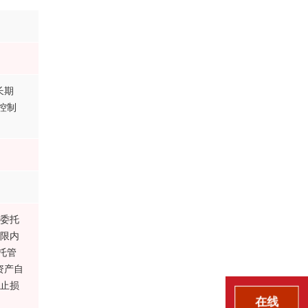
长期
控制
始委托
期限内
托管
资产自
担止损
在线