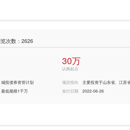
览次数：2626
30万
认购起点
城投债券资管计划
项目投向
主要投资于山东省、江苏
最低规模1千万
有城投平台发行的债券，所选债券当
发行日期
2022-06-26
般财政预算不低于25亿。