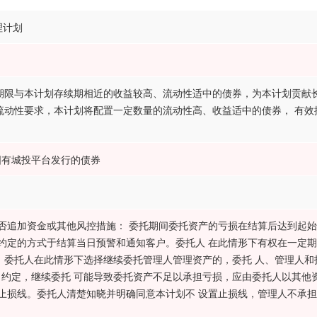
理计划
期限与本计划存续期相近的收益较高、流动性适中的债券，为本计划贡献
流动性要求，本计划将配置一定数量的流动性高、收益适中的债券， 有效
国有城投平台发行的债券
9 是否追加资金或其他风控措施： 委托期间委托资产的亏损在结算后达到起
应以约定的方式于结算当日预警和通知客户。委托人 在此情形下有权在一定
 委托人在此情形下选择继续委托管理人管理资产的，委托 人、管理人和
约定，继续委托 可能导致委托资产不足以承担亏损，应由委托人以其他
置止损线。委托人清楚知晓并明确同意本计划不 设置止损线，管理人不承