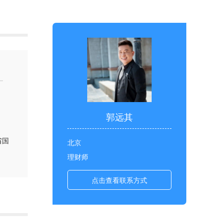
郭远其
省国
北京
地一
理财师
点击查看联系方式