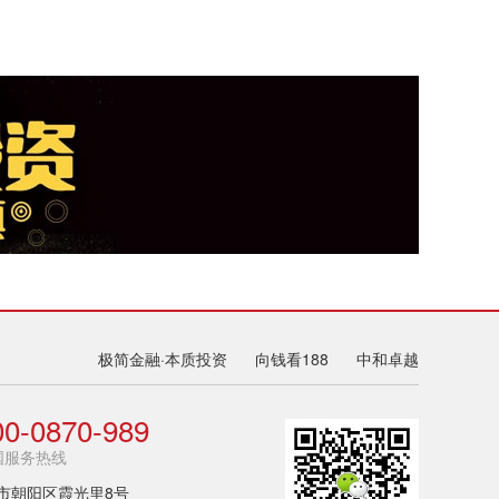
极简金融·本质投资
向钱看188
中和卓越
00-0870-989
国服务热线
市朝阳区霞光里8号