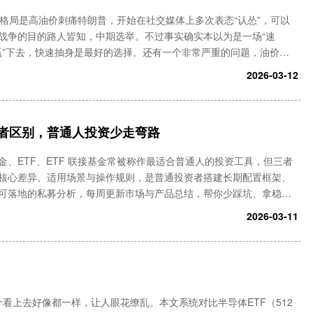
格局是高油价刺痛特朗普，开始在社交媒体上多次表态“认怂”，可以
战争的目的路人皆知，中期选举。不过事实确实本以为是一场“速
“赢”下去，快速抽身是最好的选择。还有一个非常严重的问题，油价高
是亚洲，但是高企的油价，可能会影响到通胀问题。而上一任的拜登
2026-03-12
三者区别，普通人投资少走弯路
、ETF、ETF 联接基金常被称作最适合普通人的投资工具，但三者
核心差异、适用场景与操作规则，是普通投资者搭建长期配置框架、
可落地的私募分析，每周更新市场与产品总结，帮你少踩坑、拿稳收
数基金：被动复制指数的基础款指数基金是被动跟踪市场指数的开放式基
2026-03-11
个个看上去好像都一样，让人眼花缭乱。本文系统对比半导体ETF（512