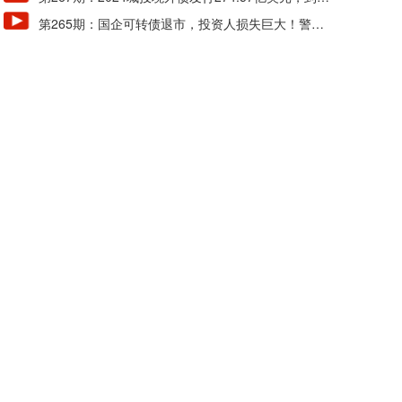
127.20亿美元
第265期：国企可转债退市，投资人损失巨大！警惕
风险