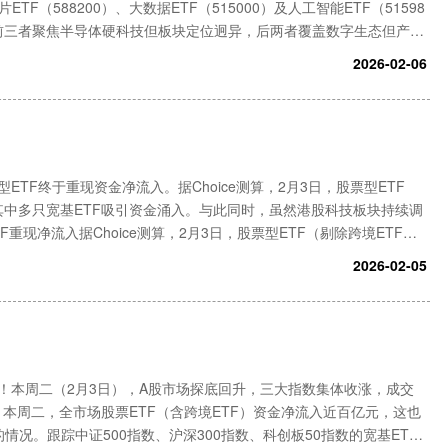
片ETF（588200）、大数据ETF（515000）及人工智能ETF（51598
：前三者聚焦半导体硬科技但板块定位迥异，后两者覆盖数字生态但产业
业链定位与指数编制差异半导体ETF（中
2026-02-06
TF终于重现资金净流入。据Choice测算，2月3日，股票型ETF
元，其中多只宽基ETF吸引资金涌入。与此同时，虽然港股科技板块持续调
重现净流入据Choice测算，2月3日，股票型ETF（剔除跨境ETF）
F吸引资金涌入。具体来看，南方中证500ET
2026-02-05
！本周二（2月3日），A股市场探底回升，三大指数集体收涨，成交
。本周二，全市场股票ETF（含跨境ETF）资金净流入近百亿元，这也
情况。跟踪中证500指数、沪深300指数、科创板50指数的宽基ET