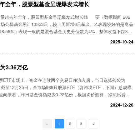
超去年全年，股票型基金呈现爆发式增长
金数量超去年全年，股票型基金呈现爆发式增长摘 要（数据期间 202
金表现1.全市场公募基金累计13353只，较上周新增6只基金。2.表现较好的是商品
8.56%；表现一般的是混合基金历史分位数为4%，整体收益下跌3.4
2025-10-24
为3.36万亿
股票ETF市场上，资金在连续两个交易日净流入后，当日选择落袋为
截至12月25日，全市场969只股票ETF（含跨境ETF，下同）总规模
金流向来看，昨日基金份额减少0.22亿份，根据均价测算，净流出资金
有20只ETF资金净流入超1亿元。其中，南方基金旗
2024-12-26
«
1
2
3
»