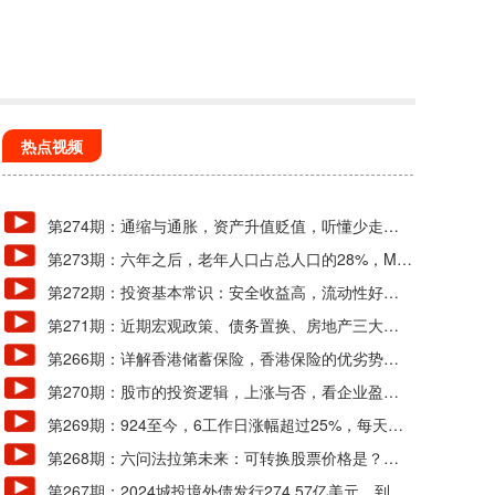
热点视频
第274期：通缩与通胀，资产升值贬值，听懂少走弯
路
第273期：六年之后，老年人口占总人口的28%，M
2、GDP、城镇化分析
第272期：投资基本常识：安全收益高，流动性好的
投资是不可能有的，因为不符合常识！
第271期：近期宏观政策、债务置换、房地产三大要
点分析
第266期：详解香港储蓄保险，香港保险的优劣势及
收益测算
第270期：股市的投资逻辑，上涨与否，看企业盈
利、估值和时间周期
第269期：924至今，6工作日涨幅超过25%，每天万
亿成交量，正常吗？
第268期：六问法拉第未来：可转换股票价格是？贾
跃亭会回国吗？
第267期：2024城投境外债发行274.57亿美元，到期