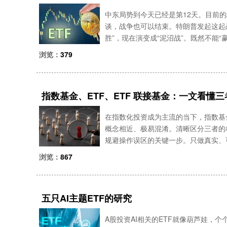
中东局势到今天已经是第12天。目前的
谈，战争也可以结束。特朗普发起这起
胜”，现在演变成“泥沼战”。既然不能
企。尽管霍尔木兹海峡出口的原油主要
浏览：
379
正是“败”在高油
指数基金、ETF、ETF 联接基金：一文看懂
在指数化投资成为主流的当下，指数基金
概念相近、极易混淆。清晰区分三者的
规避操作误区的关键一步。只做真实、
益，加微信：Q8881961。一、指
浏览：
867
金，核心逻辑
五只AI主题ETF的研究
A股投资AI相关的ETF就像葫芦娃，