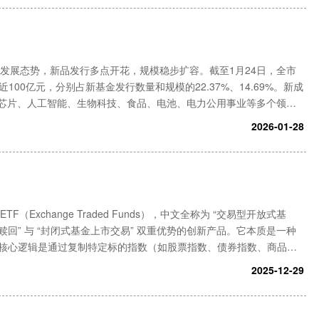
景气发展态势，新品发行多点开花，规模稳步扩容。截至1月24日，全市
100亿元，分别占新基金发行数量和规模的22.37%、14.69%。新成
、芯片、人工智能、生物科技、食品、电池、电力公用事业等多个领
配置理念深化的背景下，ETF市场的增长空间与竞争格局备受关
2026-01-28
（Exchange Traded Funds），中文全称为 “交易型开放式基
赎回” 与 “封闭式基金上市交易” 双重优势的创新产品。它本质是一种
核心逻辑是通过复制特定标的指数（如股票指数、债券指数、商品指
 “一键布局一篮子资产” 的便捷工具，既能像
2025-12-29