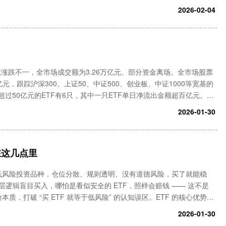
资金净流入靠前，有色金属、光伏等行业主题ETF是资金净流出较多的
2026-02-04
数涨跌不一，全市场成交额为3.26万亿元。部分资金离场。全市场股票
亿元，跟踪沪深300、上证50、中证500、创业板、中证1000等宽基的
过50亿元的ETF有6只，其中一只ETF单日净流出金额超百亿元。20
TF“失血”严重，股票ETF在多个交易日
2026-01-30
在这几点里
的低风险投资品种，仓位分散、规则透明、没有道德风险，买了就能稳
逻辑盲目买入，哪怕是看似安全的 ETF，照样会赔钱 —— 这不是
本质，打破 “买 ETF 就等于低风险” 的认知误区。ETF 的核心优势本
牵着走，但这一优势的前提，是指数本身的仓位结构合理。以
2026-01-30