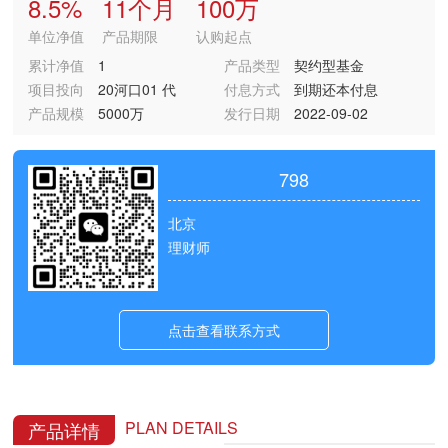
8.5%
11个月
100万
单位净值
产品期限
认购起点
累计净值
1
产品类型
契约型基金
项目投向
20河口01 代
付息方式
到期还本付息
码：166810.SH
产品规模
5000万
发行日期
2022-09-02
798
北京
理财师
点击查看联系方式
PLAN DETAILS
产品详情