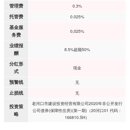
管理费
0.3%
托管费
0.025%
基金服
0,025%
务费
业绩报
8.5%超额50%
酬
分红形
现金
式
预警线
无
止损线
无
老河口市建设投资经营有限公司2020年非公开发行
投资策
公司债券(保障性住房)(第一期)（20河口01 代码：
略
166810.SH）