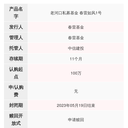
产品名
老河口私募基金 春雷如风1号
字
发行人
春雷基金
管理人
春雷基金
托管人
中信建投
存续期
11个月
认购起
100万
点
申/认购
无
费
封闭期
2023年05月19日结束
赎回开
申请赎回
放式