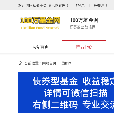
欢迎访问私募基金 资讯网官网！
请登录
|
免费注册
100万基金网
私募基金 资讯网
网站首页
产品中心
当前位置：
网站首页
>
理财师