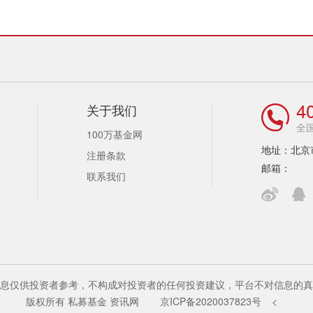
4
关于我们
全
100万基金网
地址：北京
注册条款
邮箱：
联系我们
息仅供投资者参考，不构成对投资者的任何投资建议，平台不对信息的
版权所有 私募基金 资讯网
京ICP备2020037823号
<