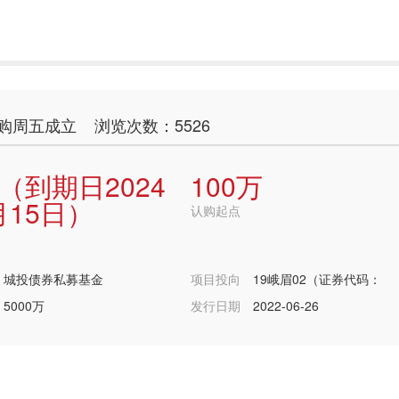
购周五成立
浏览次数：5526
月（到期日2024
100万
月15日）
认购起点
城投债券私募基金
项目投向
19峨眉02（证券代码：
5000万
151808）
发行日期
2022-06-26