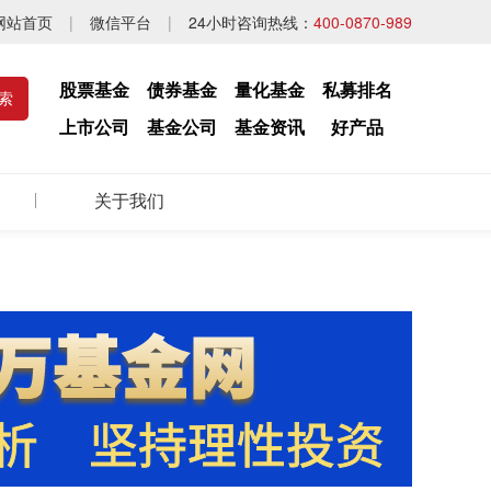
网站首页
|
微信平台
|
24小时咨询热线：
400-0870-989
股票基金
债券基金
量化基金
私募排名
上市公司
基金公司
基金资讯
好产品
关于我们