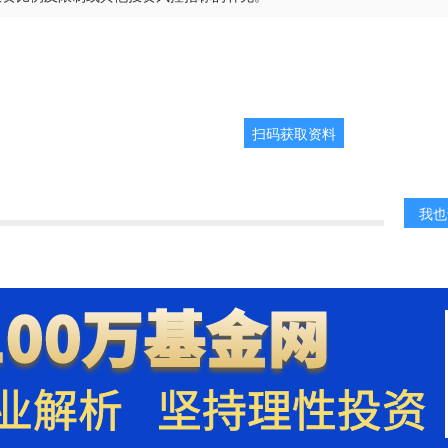
扫码获取资料
我也