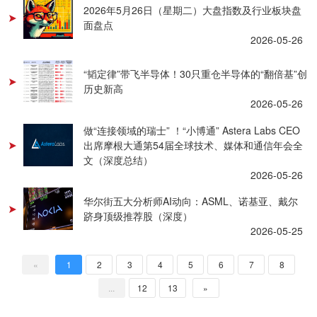
2026年5月26日（星期二）大盘指数及行业板块盘
面盘点
2026-05-26
“韬定律”带飞半导体！30只重仓半导体的“翻倍基”创
历史新高
2026-05-26
做“连接领域的瑞士” ！“小博通” Astera Labs CEO
出席摩根大通第54届全球技术、媒体和通信年会全
文（深度总结）
2026-05-26
华尔街五大分析师AI动向：ASML、诺基亚、戴尔
跻身顶级推荐股（深度）
2026-05-25
«
1
2
3
4
5
6
7
8
...
12
13
»