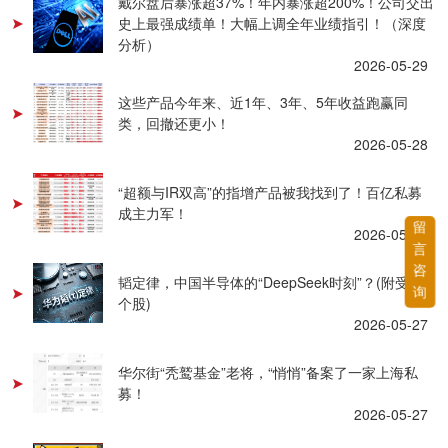
戴尔盘后暴涨超37%！年内暴涨超200%！公司交出
史上最强成绩单！大幅上调全年业绩指引！（深度
分析）
2026-05-29
这些产品今年来、近1年、3年、5年收益跑赢同
类，回撤还更小！
2026-05-28
“超额与IR双高”的指增产品被我找到了！百亿私募
成主力军！
留
2026-05-28
言
咨
韬定律，中国半导体的“DeepSeek时刻”？(附受益
询
个股)
2026-05-27
华尔街“秃鹫基金”老将，“悄悄”备案了一家上海私
募！
2026-05-27