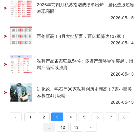
2026年前四月私募指增成绩单出炉，量化选股超额
表现亮眼
2026-05-15
再创新高！4月大批新晋，百亿私募达137家！
2026-05-14
私募产品备案狂飙54%：多资产策略异军突起，指
增产品延续强势
2026-05-13
进化论、鸣石等80家私募创历史新高！7家小而美
私募在4月吸睛
2026-05-13
«
1
2
3
4
5
6
7
8
...
12
13
»