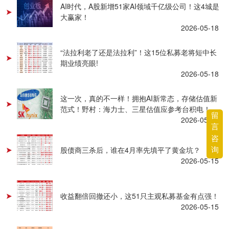
AI时代，A股新增51家AI领域千亿级公司！这4城是
大赢家！
2026-05-18
“法拉利老了还是法拉利”！这15位私募老将短中长
期业绩亮眼!
2026-05-18
这一次，真的不一样！拥抱AI新常态，存储估值新
范式！野村：海力士、三星估值应参考台积电！
留
2026-05-18
言
咨
询
股债商三杀后，谁在4月率先填平了黄金坑？
2026-05-15
收益翻倍回撤还小，这51只主观私募基金有点强！
2026-05-15