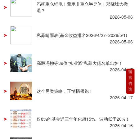
冯柳重仓锂电！董承非重仓半导体！邓晓峰大撤
退？
2026-05-06
私募晴雨表(基金收益排名2026/4/27~2026/5/1)
2026-05-06
高毅冯柳等39位“实业派”私募大佬名单出炉！
2026-04-17
留
言
咨
询
这个另类策略，正悄悄领跑！
2026-04-17
仅8%的基金近三年年化超15%、波动低于20%！
2026-04-16