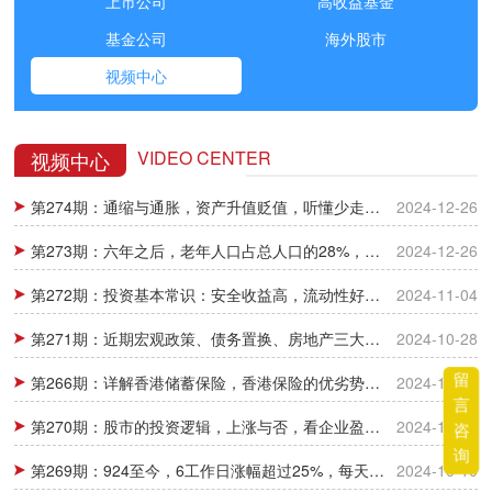
上市公司
高收益基金
基金公司
海外股市
视频中心
VIDEO CENTER
视频中心
第274期：通缩与通胀，资产升值贬值，听懂少走弯路
2024-12-26
第273期：六年之后，老年人口占总人口的28%，M2、GDP、城镇化分析
2024-12-26
第272期：投资基本常识：安全收益高，流动性好的投资是不可能有的，因为不符合常识！
2024-11-04
第271期：近期宏观政策、债务置换、房地产三大要点分析
2024-10-28
留
第266期：详解香港储蓄保险，香港保险的优劣势及收益测算
2024-10-28
言
第270期：股市的投资逻辑，上涨与否，看企业盈利、估值和时间周期
2024-10-15
咨
询
第269期：924至今，6工作日涨幅超过25%，每天万亿成交量，正常吗？
2024-10-10