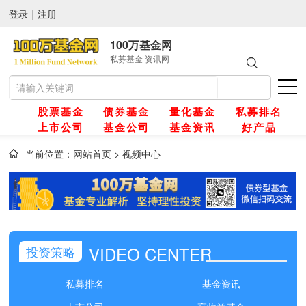
登录
|
注册
100万基金网
私募基金 资讯网
股票基金
债券基金
量化基金
私募排名
上市公司
基金公司
基金资讯
好产品
当前位置：
网站首页
>
视频中心
网
金
VIDEO CENTER
投资策略
金
私募排名
基金资讯