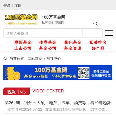
登录
|
注册
100万基金网
私募基金 资讯网
股票基金
债券基金
量化基金
私募排名
上市公司
基金公司
基金资讯
好产品
当前位置：
网站首页
>
视频中心
网
金
VIDEO CENTER
视频中心
第264期：细分五大项：地产、汽车、消费等，看经济趋势
金
发布时间:2024-07-22 文章来源:财经投资中队长 浏览次数：
3820