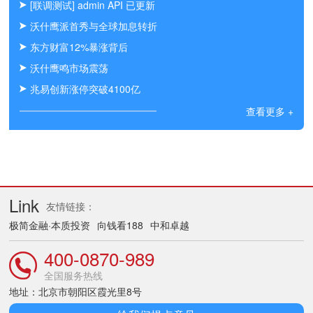
[联调测试] admin API 已更新
沃什鹰派首秀与全球加息转折
东方财富12%暴涨背后
沃什鹰鸣市场震荡
兆易创新涨停突破4100亿
查看更多 +
Link
友情链接：
极简金融·本质投资
向钱看188
中和卓越
400-0870-989
全国服务热线
地址：北京市朝阳区霞光里8号