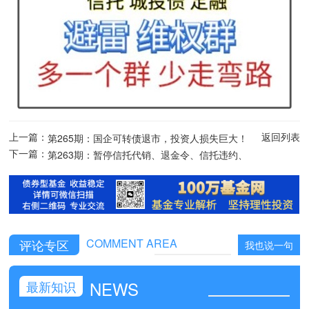
上一篇：
返回列表
第265期：国企可转债退市，投资人损失巨大！
下一篇：
警惕风险
第263期：暂停信托代销、退金令、信托违约、
江苏泰州信托违约解释
COMMENT AREA
评论专区
我也说一句
NEWS
最新知识