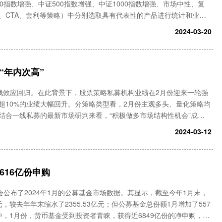
0指数增强、中证500指数增强、中证1000指数增强、市场中性、复
、CTA、套利等策略）中分别选取具有代表性的产品进行统计和业绩
月初仍在恐慌性下跌通道中，随后大盘股率先反弹。春节归来后，市场在
2024-03-20
“年内次高”
钱效应回归。在此背景下，股票策略私募机构业绩在2月份迎来一轮强
超10%的业绩大幅回升。分策略类型看，2月份主观多头、量化策略均
结合一线私募的最新市场研判来看，“积极做多市场结构性机会”成为
据显示，3月1日当周，百亿级股票私募平均仓位创出“年内次高”。
2024-03-12
616亿份申购
会公布了2024年1月的公募基金市场数据。其显示，截至今年1月末，
元，较去年年末缩水了2355.53亿元；但公募基金总份额1月增加了557
。其中，1月份，货币基金受到投资者青睐，获得近6849亿份的净申购，规