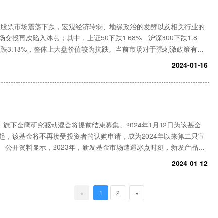
12月份股票市场震荡下跌，宏观经济转弱、地缘政治的发酵以及相关行业的
投再次陷入冰点；其中，上证50下跌1.68%，沪深300下跌1.8
00下跌3.18%，整体上大盘价值较为抗跌。当前市场对于强刺激政策有着
政策发力有着较强的期待，但相关政策会议
2024-01-16
下金鹰研究驱动混合将提前结束募集。2024年1月12日为该基金
3日起，该基金将不再接受投资者的认购申请，成为2024年以来第二只宣
公开资料显示，2023年，新发基金市场遭遇冰点时刻，新发产品类
资者风险偏好的持续回落，主动权益类产品发行尤显艰难。金鹰基金适
2024-01-12
«
1
2
»