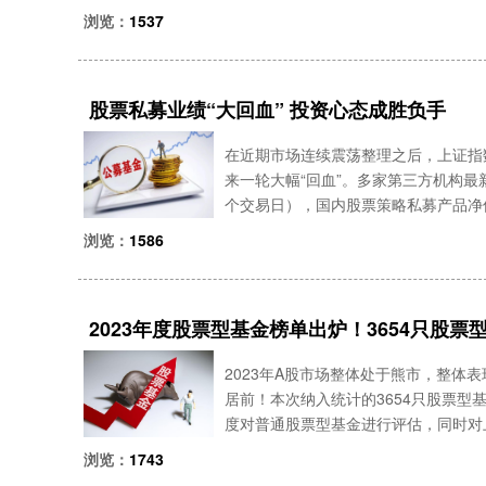
模达到11.92万亿元；股票基金、QD
浏览：
1537
股票私募业绩“大回血” 投资心态成胜负手
在近期市场连续震荡整理之后，上证指
来一轮大幅“回血”。多家第三方机构最
个交易日），国内股票策略私募产品净
日，更不乏重仓做多的私募产品净值急
浏览：
1586
重仓坚
2023年度股票型基金榜单出炉！3654只股票
2023年A股市场整体处于熊市，整体
居前！本次纳入统计的3654只股票型基
度对普通股票型基金进行评估，同时对
踪，试图从中找到收益相对较高的优秀
浏览：
1743