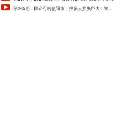
127.20亿美元
第265期：国企可转债退市，投资人损失巨大！警惕
风险