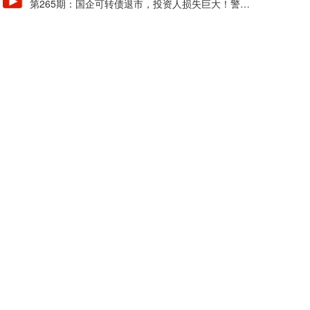
第265期：国企可转债退市，投资人损失巨大！警惕
风险