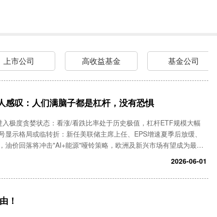
上市公司
高收益基金
基金公司
人感叹：人们满脑子都是杠杆，没有恐惧
市场已进入极度贪婪状态：看涨/看跌比率处于历史极值，杠杆ETF规模大幅
号显示格局或临转折：新任美联储主席上任、EPS增速夏季后放缓、
油价回落将冲击"AI+能源"哑铃策略，欧洲及新兴市场有望成为最大
进入极度贪婪状态，动量交易敞口创历史新高，
2026-06-01
理由！