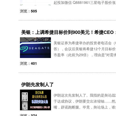
起投加微信 Q8881961三星电子股
明，该公司已开始向主要全球客户交付业
浏览：
505
美银：上调希捷目标价到900美元！希捷CEO
间！（电话会深度分析）
美银证券为希捷举办的投资者电话会（CEO 
答），会议后美银将希捷12个月目标价从8
市盈率（此前为29倍），理由是"对需
1. 估值倍数上调此次上调直接驱动因素
浏览：
401
伊朗先发制人了
伊朗这次先发制人了。我指的是舆论战
于达成协议，伊朗要交出浓缩铀……然
嘴，辟谣跑断腿。毕竟，舆论场上，谁
市场、根据行情配置产品，欢迎添加微信
浏览：
374