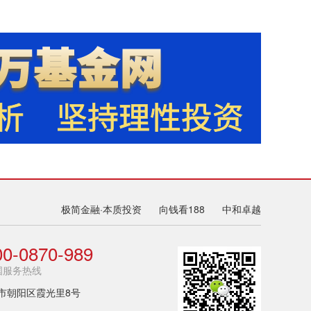
极简金融·本质投资
向钱看188
中和卓越
00-0870-989
国服务热线
市朝阳区霞光里8号