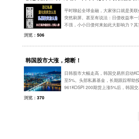
平时聊起全球金融，大家张口就是美联
突然刷屏。甚至有说法：日债收益率一
不强，小小日债何来如此大影响力？其
——日本的钱，以及它维系了 30 年
浏览：
506
行情配置产品
韩国股市大涨，熔断！
日韩股市大幅走高，韩国交易所启动KOS
至5%。头部私募基金，长期跟踪帮助投
961KOSPI 200期货上涨5%后，
DAQ 150股指期货上涨6%后，对韩
浏览：
370