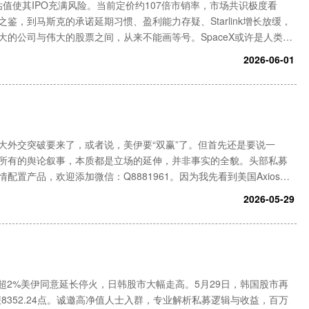
估值使其IPO充满风险。当前定价约107倍市销率，市场共识极度看
鉴，到马斯克的承诺延期习惯、盈利能力存疑、Starlink增长放缓，
的公司与伟大的股票之间，从来不能画等号。SpaceX或许是人类有
会成为一笔好投资。随着SpaceX IPO预期持续升温，
2026-06-01
大外交突破要来了，或者说，美伊要“双赢”了。但首先还是要说一
所有的舆论叙事，本质都是立场的延伸，并非事实的全貌。头部私募
置产品，欢迎添加微信：Q8881961。因为我先看到美国Axios网
忘录”基本达成一致，伊朗方面已批准，现在有待特朗普最终批准。伊
2026-05-29
涨超2%美伊同意延长停火，日韩股市大幅走高。5月29日，韩国股市再
报8352.24点。诚邀高净值人士入群，专业解析私募逻辑与收益，百万