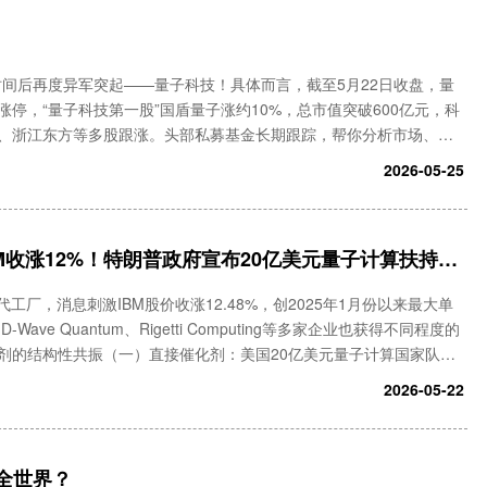
时间后再度异军突起——量子科技！具体而言，截至5月22日收盘，量
停，“量子科技第一股”国盾量子涨约10%，总市值突破600亿元，科
、浙江东方等多股跟涨。头部私募基金长期跟踪，帮你分析市场、根
81961。量子科技之所以突然爆发，还是由于前夜大洋彼岸的一条政
2026-05-25
，IBM收涨12%！特朗普政府宣布20亿美元量子计算扶持计
工厂，消息刺激IBM股价收涨12.48%，创2025年1月份以来最大单
、D-Wave Quantum、Rigetti Computing等多家企业也获得不同程度的
剂的结构性共振（一）直接催化剂：美国20亿美元量子计算国家队扶
商务部宣布向9家
2026-05-22
全世界？