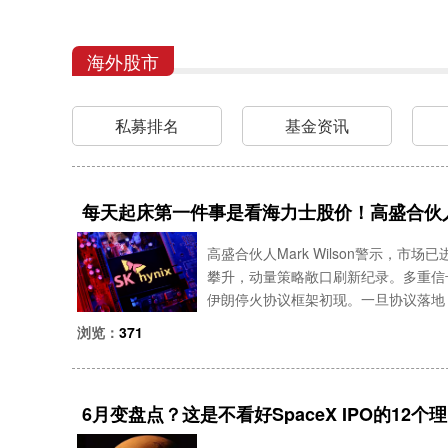
海外股市
私募排名
基金资讯
每天起床第一件事是看海力士股价！高盛合伙
高盛合伙人Mark Wilson警示，
攀升，动量策略敞口刷新纪录。多重信
伊朗停火协议框架初现。一旦协议落地，
受益方。高盛合伙人警示，市场情绪已
浏览：
371
6月变盘点？这是不看好SpaceX IPO的12个