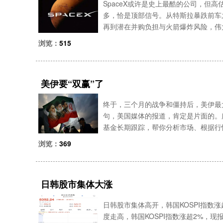
SpaceX或许是史上最酷的公司，但高
多，恰是顶部信号。从特斯拉暴跌前车之
再到潜在并购负担与火箭爆炸风险，伟大
史以来最酷的公司之一，但这并不意味着它
浏览：
515
美伊要“双赢”了
终于，三个月的战争和僵持后，美伊最
句，美国媒体的报道，肯定是片面的。
基金长期跟踪，帮你分析市场、根据行情配
站披露，美国和伊朗26日已就“谅解备
浏览：
369
朗方面很
日韩股市集体大涨
日韩股市集体高开，韩国KOSPI指数
度走高，韩国KOSPI指数涨超2%，现