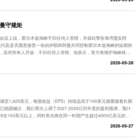
阿曼守规矩
阁会议上说，霍尔木兹海峡不归任何人管辖，并就此警告海湾盟友阿
。被问及是否愿意接受一份由伊朗和阿曼共同控制霍尔木兹海峡的短期协
，应对所有人开放，不归任何人管辖。他表示，美方将维护海峡秩
（与伊朗）谈判的一部分”。特朗普还说，阿曼也会像其他国家一样遵
2026-05-28
调至1,625美元，每股收益（EPS）持续远高于100美元摘要随着长期
已稳固确立，我们再次上调了2027-2029日历年度的盈利预测，预计
持在100美元以上，同时美光将在同一时期产生超过4000亿美元的自
该股一个更"正常"的估值倍数，
2026-05-27