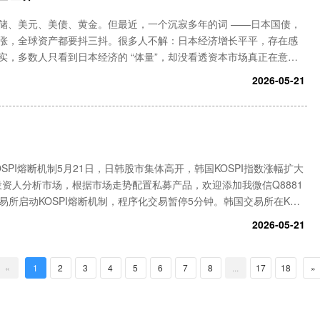
储、美元、美债、黄金。但最近，一个沉寂多年的词 ——日本国债，
涨，全球资产都要抖三抖。很多人不解：日本经济增长平平，存在感
实，多数人只看到日本经济的 “体量”，却没看透资本市场真正在意的
的全球低成本资金网络。头部私募基金长期跟踪，帮你分析市场、根据
2026-05-21
PI熔断机制5月21日，日韩股市集体高开，韩国KOSPI指数涨幅扩大
资人分析市场，根据市场走势配置私募产品，欢迎添加我微信Q8881
韩国交易所启动KOSPI熔断机制，程序化交易暂停5分钟。韩国交易所在KOS
国KOSDAQ指数启动暂停程序化交易五分钟
2026-05-21
«
1
2
3
4
5
6
7
8
...
17
18
»