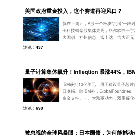
美国政府重金投入，这个赛道再迎风口？
就在上周五，A股一个板块“沉潜”一段
子科技概念股集体走高，格尔软件一字涨
大国创、神州信息、富士达、吉大正元
据行情配置产品，欢迎添加微信：Q88
浏览：
437
策—
量子计算集体飙升！Infleqtion 暴涨44%
划！（投资机会深度分析）
IBM获批10亿美元，用于建设量子芯片代
日涨幅。除IBM外，GlobalFoundries
资金支持。一、大涨驱动力：双重催化
持计划核心政策事件：5月21日，美国
浏览：
690
被忽视的全球风暴眼：日本国债，为何能撼动