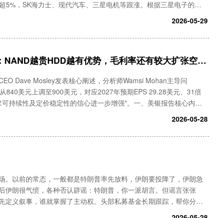
价涨超5%，SK海力士、现代汽车、三星电机等跟涨。根据三星电子的声
内首批12层HBM4E样品。据韩联社报道，韩国央行行
2026-05-29
：NAND越贵HDD越有优势，毛利率还有较大扩张空
Dave Mosley发表核心阐述，分析师Wamsi Mohan主导问
40美元上调至900美元，对应2027年预期EPS 29.28美元、31倍
求可持续性及定价稳定性的信心进一步增强"。一、美银报告核心内容
有二：一是Moza
2026-05-28
场。以前的常态，一般都是特朗普率先放料，伊朗要投降了，伊朗急
后伊朗很气愤，各种否认辟谣：特朗普，你一派胡言。但谣言张张
先定义叙事，谁就掌握了主动权。头部私募基金长期跟踪，帮你分析
：Q8881961。现在，感觉180度转过来了。对当下的美伊谈判，伊
2026-05-28