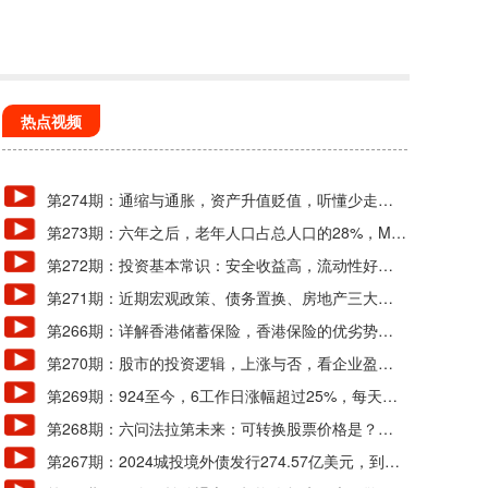
热点视频
海外股市
第274期：通缩与通胀，资产升值贬值，听懂少走弯
路
第273期：六年之后，老年人口占总人口的28%，M
2、GDP、城镇化分析
第272期：投资基本常识：安全收益高，流动性好的
投资是不可能有的，因为不符合常识！
第271期：近期宏观政策、债务置换、房地产三大要
点分析
第266期：详解香港储蓄保险，香港保险的优劣势及
收益测算
第270期：股市的投资逻辑，上涨与否，看企业盈
利、估值和时间周期
第269期：924至今，6工作日涨幅超过25%，每天万
亿成交量，正常吗？
第268期：六问法拉第未来：可转换股票价格是？贾
跃亭会回国吗？
第267期：2024城投境外债发行274.57亿美元，到期
127.20亿美元