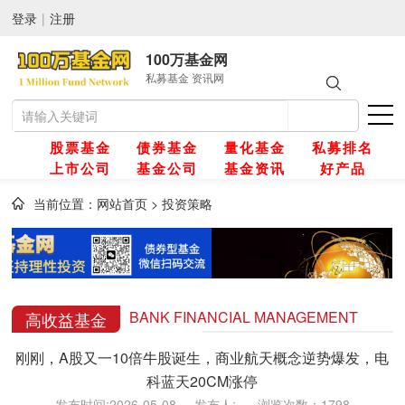
登录
|
注册
100万基金网
私募基金 资讯网
股票基金
债券基金
量化基金
私募排名
上市公司
基金公司
基金资讯
好产品
当前位置：
网站首页
>
投资策略
网
金
BANK FINANCIAL MANAGEMENT
高收益基金
刚刚，A股又一10倍牛股诞生，商业航天概念逆势爆发，电
金
科蓝天20CM涨停
发布时间:2026-05-08 发布人: 浏览次数：1798