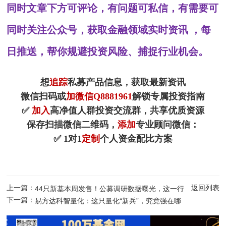
同时文章下方可评论，有问题可私信，有需要可
同时关注公众号，获取金融领域实时资讯 ，每
日推送，帮你规避投资风险、捕捉行业机会。
想
追踪
私募产品信息，获取最新资讯
微信扫码或
加微信Q8881961
解锁专属投资指南
✅
加入
高净值人群投资交流群，共享优质资源
保存扫描微信二维码，
添加
专业顾问微信：
✅ 1对1
定制
个人资金配比方案
上一篇：
返回列表
44只新基本周发售！公募调研数据曝光，这一行
下一篇：
业最火！
易方达科智量化：这只量化“新兵”，究竟强在哪
里？