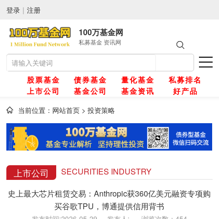
登录
|
注册
100万基金网
私募基金 资讯网
股票基金
债券基金
量化基金
私募排名
上市公司
基金公司
基金资讯
好产品
当前位置：
网站首页
>
投资策略
网
金
SECURITIES INDUSTRY
上市公司
史上最大芯片租赁交易：Anthropic获360亿美元融资专项购
金
买谷歌TPU，博通提供信用背书
发布时间:2026-05-29 发布人: 浏览次数：454