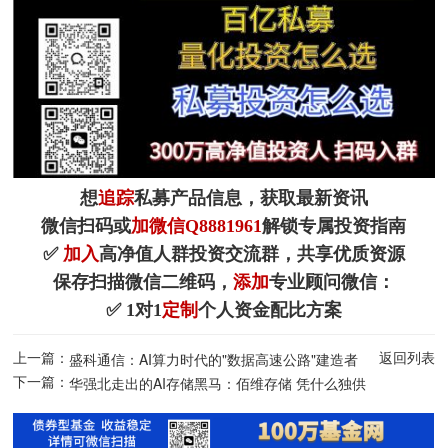
想
追踪
私募产品信息，获取最新资讯
微信扫码或
加微信Q8881961
解锁专属投资指南
✅
加入
高净值人群投资交流群，共享优质资源
保存扫描微信二维码，
添加
专业顾问微信：
✅ 1对1
定制
个人资金配比方案
上一篇：
返回列表
盛科通信：AI算力时代的"数据高速公路"建造者
下一篇：
华强北走出的AI存储黑马：佰维存储 凭什么独供
Meta，市值逼近1500亿？