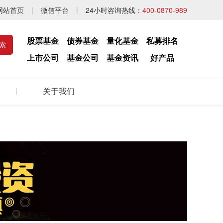
网站首页
|
微信平台
|
24小时咨询热线：
400-0870-989
股票基金
债券基金
量化基金
私募排名
上市公司
基金公司
基金资讯
好产品
关于我们