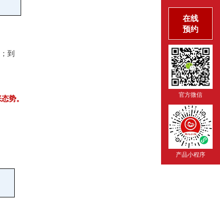
在线
预约
%；到
官方微信
张态势。
产品小程序