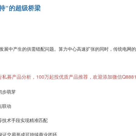
瓦特"的超级桥梁
发展中产生的供需错配问题。算力中心高速扩张的同时，传统电网的
私募产品分析，100万起投优质产品推荐，欢迎添加微信Q8881
初步萌芽
点联动
等技术手段实现精准匹配
电绿证交易形成可持续商业闭环