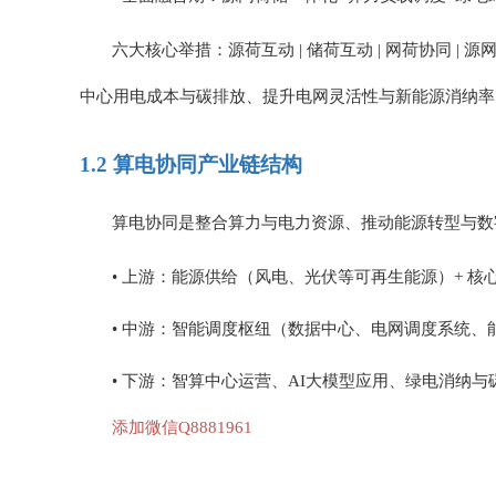
六大核心举措：源荷互动
| 储荷互动 | 网荷协同 
中心用电成本与碳排放、提升电网灵活性与新能源消纳率
1.2 算电协同产业链结构
算电协同是整合算力与电力资源、推动能源转型与数
• 上游：能源供给（风电、光伏等可再生能源）+ 
• 中游：智能调度枢纽（数据中心、电网调度系统、
• 下游：智算中心运营、AI大模型应用、绿电消纳
添加微信Q8881961