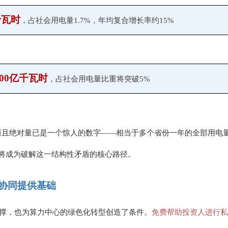
千瓦时
，占社会用电量
1.7%，年均复合增长率约15%
000亿千瓦时
，占社会用电量比重将突破
5%
倍，而且绝对量已是一个惊人的数字——相当于多个省份一年的全部用电
"将成为破解这一结构性矛盾的核心路径。
为协同提供基础
撑，也为算力中心的绿色化转型创造了条件。
免费帮助投资人进行私