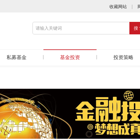
收藏网站
|
私募基金
基金投资
投资策略