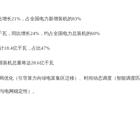
同比增长21%，占全国电力新增装机的83%
亿千瓦，同比增长24%，约占全国电力总装机的60%
18.4亿千瓦，占比47%
源装机总量将达28.6亿千瓦
局优化（引导算力向绿电富集区迁移）、时间动态调度（智能调度匹
与电网稳定性）。
）