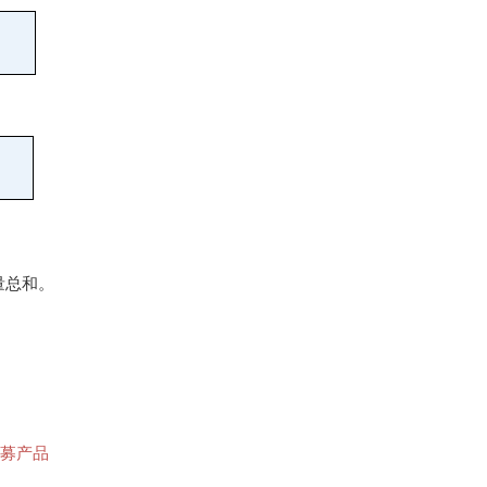
量总和。
募产品