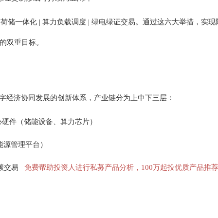
| 源网荷储一体化 | 算力负载调度 | 绿电绿证交易。通过这六大举措，实
的双重目标。
字经济协同发展的创新体系，产业链分为上中下三层：
核心硬件（储能设备、算力芯片）
能源管理平台）
与碳交易
免费帮助投资人进行私募产品分析，100万起投优质产品推