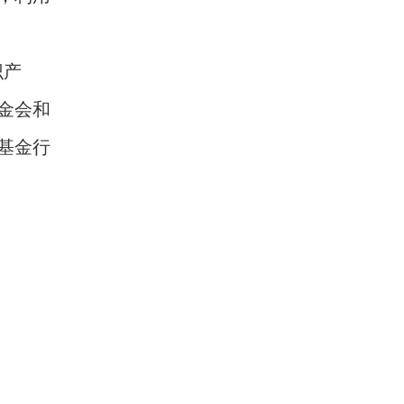
识产
金会和
基金行