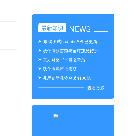
NEWS
最新知识
[联调测试] admin API 已更新
沃什鹰派首秀与全球加息转折
东方财富12%暴涨背后
沃什鹰鸣市场震荡
兆易创新涨停突破4100亿
查看更多 +