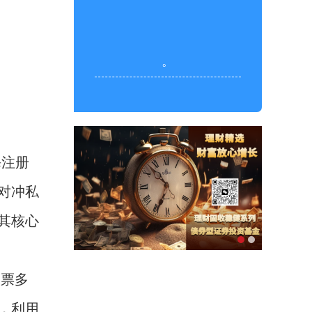
。
海注册
对冲私
其核心
股票多
，利用