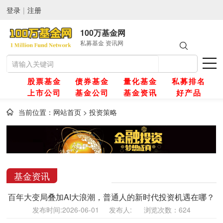
登录
|
注册
100万基金网
私募基金 资讯网
股票基金
债券基金
量化基金
私募排名
上市公司
基金公司
基金资讯
好产品
当前位置：
网站首页
>
投资策略
网
金
基金资讯
百年大变局叠加AI大浪潮，普通人的新时代投资机遇在哪？
金
发布时间:2026-06-01 发布人: 浏览次数：624