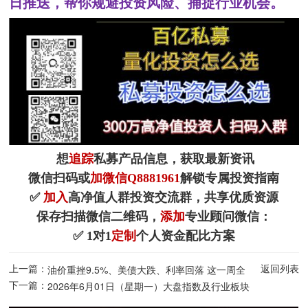
日推送，帮你规避投资风险、捕捉行业机会。
想
追踪
私募产品信息，获取最新资讯
微信扫码或
加微信Q8881961
解锁专属投资指南
✅
加入
高净值人群投资交流群，共享优质资源
保存扫描微信二维码，
添加
专业顾问微信：
✅ 1对1
定制
个人资金配比方案
上一篇：
返回列表
油价重挫9.5%、美债大跌、利率回落 这一周全
下一篇：
球市场发生了什么？后市该如何布局？
2026年6月01日（星期一）大盘指数及行业板块
盘面盘点