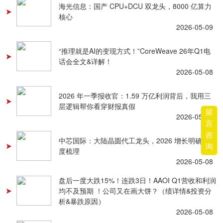
海光信息：国产 CPU+DCU 双龙头，8000 亿算力
核心
2026-05-09
“推理就是AI的变现方式！”CoreWeave 26年Q1电
话会全文&详解！
2026-05-08
2026 年一季报收官：1.59 万亿利润背后，我用三
层逻辑帮你看穿财报真假
留
2026-05-08
言
咨
中芯国际：大陆晶圆代工龙头，2026 增长明确｜深
询
度梳理
2026-05-08
盘后一度大跌15%！连跌3日！AAOI Q1营收和利润
均不及预期 ！公司又在画大饼？（绩详情&投资分
析&暴跌原因）
2026-05-08