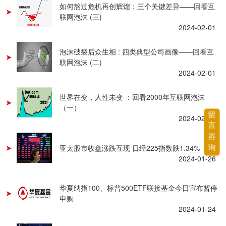
如何熬过危机再创辉煌：三个关键差异——回看互
联网泡沫 (三)
2024-02-01
泡沫破裂后众生相 : 四类典型公司画像——回看互
联网泡沫 (二)
2024-02-01
世界在变，人性未变 ：回看2000年互联网泡沫
（一）
留
2024-02-01
言
咨
询
亚太股市收盘涨跌互现 日经225指数跌1.34%
2024-01-26
华夏纳指100、标普500ETF联接基金今日宣布暂停
申购
2024-01-24