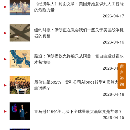
《经济学人》封面文章：美国开始意识到人工智能
的危险力量
2026-04-17
纽约时报：伊朗正在教会我们一些关于美国战争机
器的真相
2026-04-16
路透：伊朗提议允许船只从阿曼一侧自由通过霍尔
木兹海峡
留
2026-04-16
言
咨
股价狂飙582%！卖鞋公司Allbirds转型AI卖算力，
询
靠谱吗？
2026-04-16
亚马逊116亿美元买下全球星最大赢家竟是苹果？
2026-04-15