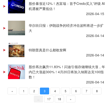
股价暴涨近12%！杰富瑞：首予Credo买入”评级 AI
机遇被严重低估！
2026-04-15
华尔街日报：伊朗战争的经济冲击波料将进一步扩
大
2026-04-14
特朗普真是什么都敢发啊
2026-04-14
股价再次飙升11.83%！闪迪引领存储继续大涨，年
内已大涨超300%！4月20日将加入纳斯达克100指
数！
2026-04-14
«
1
2
3
4
5
6
7
8
...
17
18
»