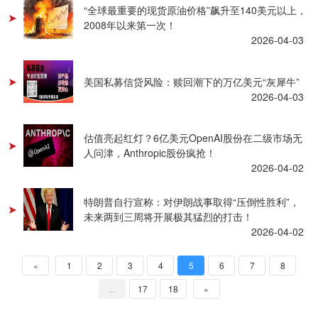
“全球最重要的现货原油价格”飙升至140美元以上，
2008年以来第一次！
2026-04-03
美国私募信贷风险：赎回潮下的万亿美元“灰犀牛”
2026-04-03
估值亮起红灯？6亿美元OpenAI股份在二级市场无
人问津，Anthropic股份疯抢！
2026-04-02
特朗普自行宣称：对伊朗战事取得“压倒性胜利”，
未来两到三周将开展极其猛烈的打击！
2026-04-02
«
1
2
3
4
5
6
7
8
...
17
18
»