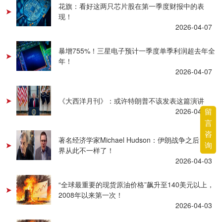
花旗：看好这两只芯片股在第一季度财报中的表
现！
2026-04-07
暴增755%！三星电子预计一季度单季利润超去年全
年！
2026-04-07
《大西洋月刊》：或许特朗普不该发表这篇演讲
2026-04-03
留
言
咨
著名经济学家Michael Hudson：伊朗战争之后，世
询
界从此不一样了！
2026-04-03
“全球最重要的现货原油价格”飙升至140美元以上，
2008年以来第一次！
2026-04-03