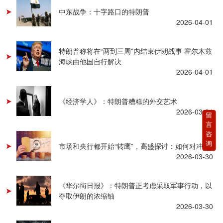
中东战争：十字路口的特朗普
2026-04-01
特朗普称将在“两到三周”内结束伊朗战事 霍尔木兹
海峡由他国自行解决
2026-04-01
《经济学人》：特朗普糟糕的外交艺术
2026-03-31
留
言
咨
询
市场和央行都开始“转鹰”，高盛探讨：如何对冲？
2026-03-30
《华尔街日报》：特朗普正考虑采取军事行动，以
夺取伊朗的浓缩铀
2026-03-30