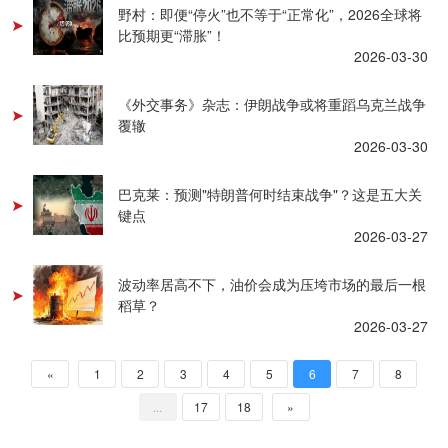
野村：即便“停火”也不等于“正常化”，2026全球将
比预期更“滞胀”！
2026-03-30
《外交事务》杂志：伊朗战争或将重蹈乌克兰战争
覆辙
2026-03-30
巴克莱：预测"特朗普何时结束战争"？这是五大关
键点
2026-03-27
波动率居高不下，油价会成为压垮市场的最后一根
稻草？
2026-03-27
«
1
2
3
4
5
6
7
8
...
17
18
»