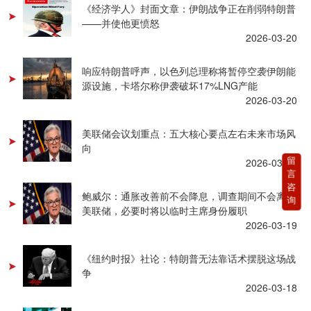
《经济学人》封面文章：伊朗战争正在削弱特朗普
——并使他更愤怒
2026-03-20
响应特朗普呼声，以色列总理称将暂停空袭伊朗能
源设施，卡塔尔称伊袭破坏17%LNG产能
2026-03-20
美联储会议划重点：五大核心要点左右未来市场风
向
留
2026-03-19
言
咨
鲍威尔：通胀改善前不会降息，调查期间不会离开
询
美联储，必要时将以临时主席身份履职
2026-03-19
《纽约时报》社论：特朗普无法靠话术摆脱这场战
争
2026-03-18