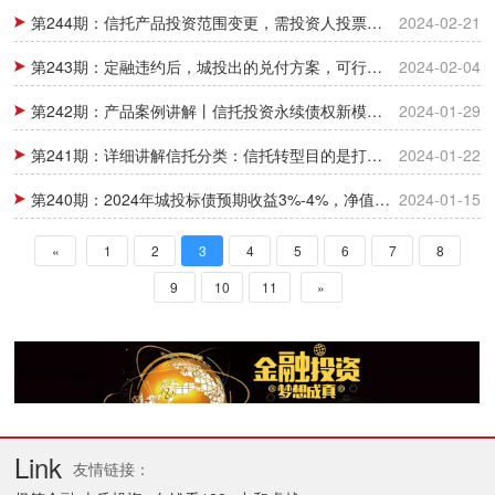
第244期：信托产品投资范围变更，需投资人投票！2/3以上同意才可变
2024-02-21
第243期：定融违约后，城投出的兑付方案，可行性有多高？
2024-02-04
第242期：产品案例讲解丨信托投资永续债权新模式分析
2024-01-29
第241期：详细讲解信托分类：信托转型目的是打破刚兑！买者自负卖者有责！
2024-01-22
第240期：2024年城投标债预期收益3%-4%，净值化是大趋势，应转变投资思维
2024-01-15
«
1
2
3
4
5
6
7
8
9
10
11
»
Link
友情链接：