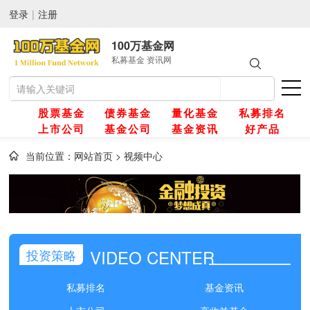
登录
|
注册
100万基金网
私募基金 资讯网
股票基金
债券基金
量化基金
私募排名
上市公司
基金公司
基金资讯
好产品
当前位置：
网站首页
>
视频中心
网
金
VIDEO CENTER
投资策略
金
私募排名
基金资讯